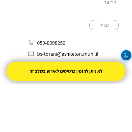
שלחו
050-8998250
bs-torani@ashkelon.muni.il
לא ניתן להזמין כרטיסים לאירוע בשלב זה
מופעל על ידי
טיקצ'אק
- למכור כרטיסים זה קל
|
טיקצ'אק לייב
אירוע בקטגוריית
קולנוע
חברת טיקצ'אק אינה אחראית על המכירה ועל