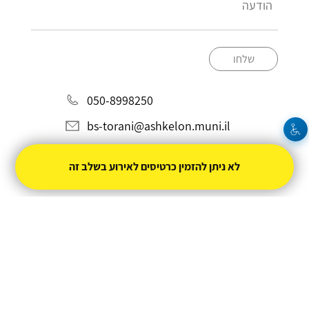
שלחו
050-8998250
bs-torani@ashkelon.muni.il
לא ניתן להזמין כרטיסים לאירוע בשלב זה
מופעל על ידי
טיקצ'אק
- למכור כרטיסים זה קל
|
טיקצ'אק לייב
אירוע בקטגוריית
קולנוע
חברת טיקצ'אק אינה אחראית על המכירה ועל