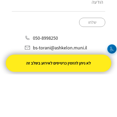
שלחו
050-8998250
bs-torani@ashkelon.muni.il
לא ניתן להזמין כרטיסים לאירוע בשלב זה
מופעל על ידי
טיקצ'אק
- למכור כרטיסים זה קל
|
טיקצ'אק לייב
אירוע בקטגוריית
קולנוע
חברת טיקצ'אק אינה אחראית על המכירה ועל