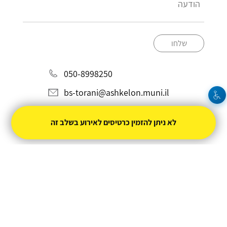
שלחו
050-8998250
bs-torani@ashkelon.muni.il
לא ניתן להזמין כרטיסים לאירוע בשלב זה
מופעל על ידי
טיקצ'אק
- למכור כרטיסים זה קל
|
טיקצ'אק לייב
אירוע בקטגוריית
קולנוע
חברת טיקצ'אק אינה אחראית על המכירה ועל