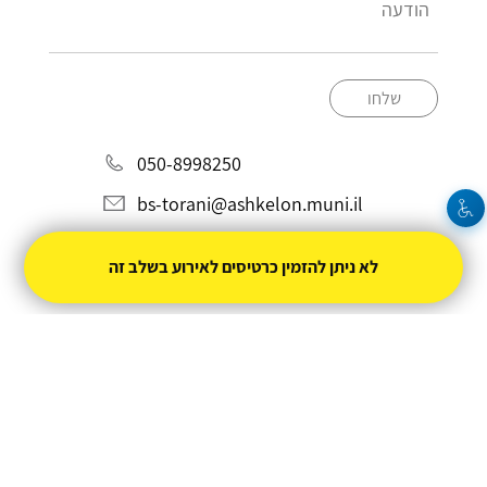
שלחו
050-8998250
bs-torani@ashkelon.muni.il
לא ניתן להזמין כרטיסים לאירוע בשלב זה
מופעל על ידי
טיקצ'אק
- למכור כרטיסים זה קל
|
טיקצ'אק לייב
אירוע בקטגוריית
קולנוע
חברת טיקצ'אק אינה אחראית על המכירה ועל