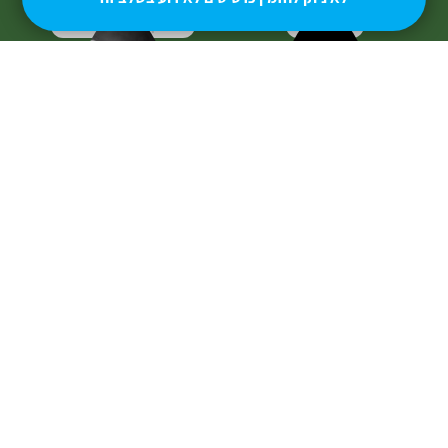
אטמפו
אלון פרבר והחגיגה