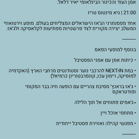
אמן העוד והכינור הבינלאומי יאיר דלאל.
21:00 | גיא מינטוס טריו
אחד מפסנתרני הג׳אז הישראלים המצליחים בעולם. מופע וירטואוזי
המשלב יצירה מקורית לצד פרשנויות מפתיעות לקלאסיקה ולג׳אז.
⸻
בנוסף למופעי הפאס
• כיתות אמן עם אמני הפסטיבל
• במת NEXT-IN להרכבי נוער וסטודנטים מרחבי הארץ (האקדמיה
למוסיקה, רימון עכו, קונסרבטוריון כרמיאל)
• ג׳אז בראנץ׳ מסיבת צהריים עם הופעה חיה בבר המקומי
ופודטראקס
ג׳אמים פתוחים אל תוך הלילה
•
• מתחמי אוכל ויין
• מפגשי קהילה ואווירת פסטיבל ייחודית
⸻