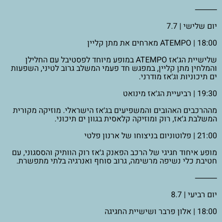
⸻
יום שלישי | 7.7
18:00 | ATEMPO מארחים את מתן קליין
שלישיית הג׳אז ATEMPO במופע מיוחד לפסטיבל עם החלילן
והמלחין מתן קליין, במפגש חד פעמי המשלב גרוב לטיני, השפעות
ים תיכוניות וג׳אז מודרני.
19:30 | רביעיית הג׳אז מינואט
מההרכבים האהובים והמשפיעים בג׳אז הישראלי. מוזיקה מקורית
המשלבת ג׳אז, רוק ומוזיקה קלאסית בגוון ים תיכוני.
21:00 | פלוטוניום בניצוחו של ארנון פלטי
מופע איחוד חגיגי של הרכב הפאנק ג׳אז רוק הוותיק והססגוני, עם
חטיבת כלי נשיפה מרשימה, גרוב סוחף ואנרגיה בלתי מתפשרת.
⸻
יום רביעי | 8.7
18:00 | אלון פרבר ושישיית החגיגה