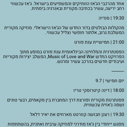
אחד מהרכבי הג׳אז הוותיקים והמשפיעים בישראל. ג׳אז עכשווי
רחב יריעה, עשיר בכתיבה מקורית ובאנרגיה בימתית.
19:30 | סנדיה
מהקולות הבולטים בדור החדש של הג׳אז הישראלי. מוזיקה מקורית
המשלבת גרוב, אלתור חופשי וצליל עכשווי.
21:00 | חמישיית ענת פורט
הפסנתרנית והמלחינה הבינלאומית ענת פורט במופע מתוך
הפרויקט החדש Music of Love and War, המשלב יצירות מקוריות
ועיבודים חדשים בהרכב עשיר ומרגש.
⸻
יום חמישי | 9.7
18:00 | דינה קיטרוסקי טריו
פסנתרנות מקורית ופורצת דרך המחברת בין מקאמים, רבעי טונים
ושפה ג׳אזית עכשווית.
19:30 | רענן חבושה קוורטט מארחים את יאיר דלאל
מפגש ייחודי בין ג׳אז מודרני למוזיקה ערבית ואתנית, בהשתתפות