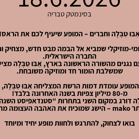
בסינמטק טבריה
ַבּוּ טַבְּלֶה וחברים – המופע שיעיף לכם את הראס!
מי-מוזיקלי שמביא אל הבמה מבט חדש, מצחיק ונ
החברה הישראלית.
 נגנים מהשורה הראשונה בארץ, אַבּוּ טַבְּלֶה מציע
שמשלבת הומור חד ומוזיקה משובחת.
מופע עומדת דמות הרשת המצליחה אַבּוּ טַבְּלֶה, 
מ-80 מיליון צפיות בשנה האחרונה בלבד!
בה העצומה מהקהל.
בואו לצחוק, להתרגש ולחוות מופע יחיד ומיוחד