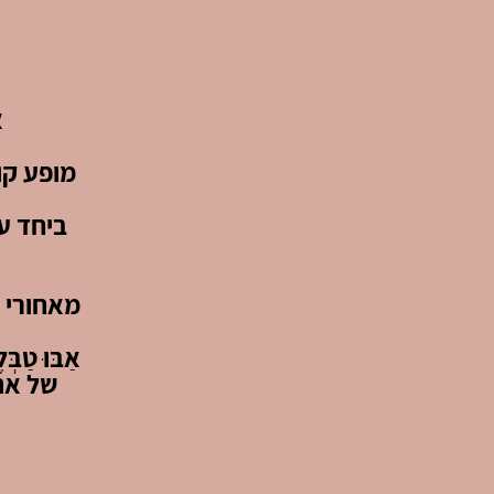
א
מופע קו
ביחד עם
מאחורי ה
של אתר mako – הישג שמוכיח את האה