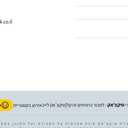
.co.il
י
טיקצ'אק
- למכור כרטיסים זה קל
טיקצ'אק לייב
|
אירוע בקטגוריית
ס
רת טיקצ'אק אינה אחראית על המכירה ועל התוכן באתר