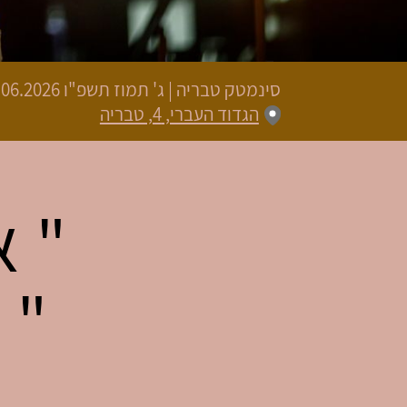
סינמטק טבריה
|
ג' תמוז תשפ"ו
18.06.2026 | פתיחת שערים 20:45 | שעת
הגדוד העברי, 4, טבריה
" א
" 