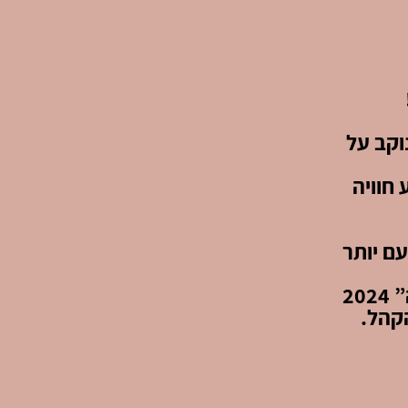
וקב על
 חוויה
עם יותר
אַבּוּ טַבְּלֶה דורג במקום השני בתחרות “סטנדאפיסט השנה” 2024