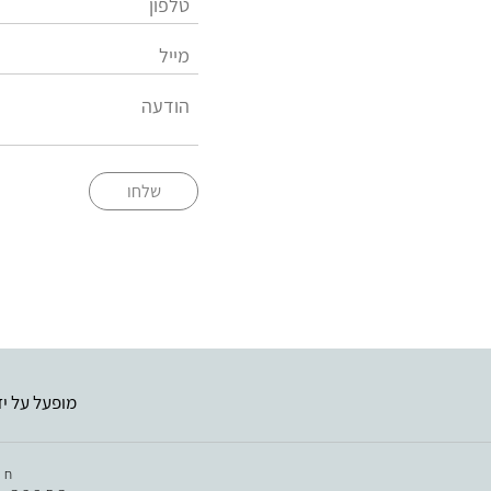
שלחו
מופעל על יד
חב