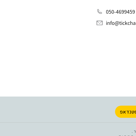
050-4699459
info@tickchak
טנדאפ
.