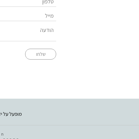
שלחו
מופעל על יד
חב