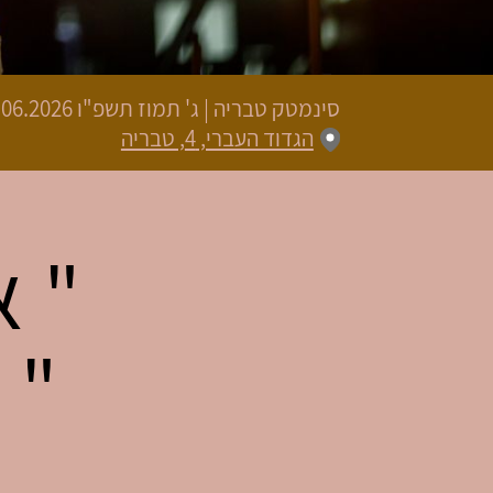
סינמטק טבריה
|
ג' תמוז תשפ"ו
18.06.2026 | פתיחת שערים 20:45 | שעת
הגדוד העברי, 4, טבריה
" א
" 