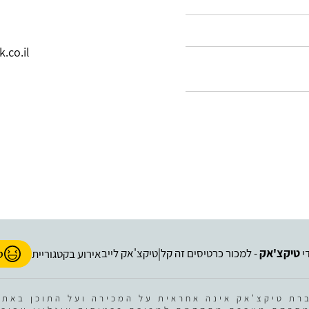
.co.il
י
טיקצ'אק
- למכור כרטיסים זה קל
טיקצ'אק לייב
|
אירוע בקטגוריית
ס
רת טיקצ'אק אינה אחראית על המכירה ועל התוכן באתר