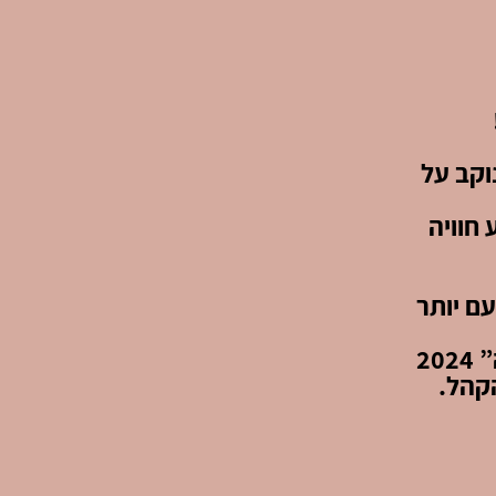
וקב על
 חוויה
עם יותר
אַבּוּ טַבְּלֶה דורג במקום השני בתחרות “סטנדאפיסט השנה” 2024