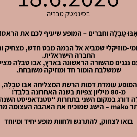
בסינמטק טבריה
ַבּוּ טַבְּלֶה וחברים – המופע שיעיף לכם את הראס!
מי-מוזיקלי שמביא אל הבמה מבט חדש, מצחיק ונ
החברה הישראלית.
 נגנים מהשורה הראשונה בארץ, אַבּוּ טַבְּלֶה מציע
שמשלבת הומור חד ומוזיקה משובחת.
מופע עומדת דמות הרשת המצליחה אַבּוּ טַבְּלֶה, 
מ-80 מיליון צפיות בשנה האחרונה בלבד!
בה העצומה מהקהל.
בואו לצחוק, להתרגש ולחוות מופע יחיד ומיוחד