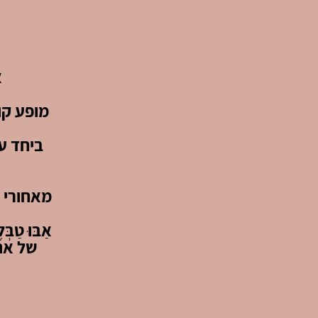
א
מופע קו
ביחד עם
מאחורי ה
של אתר mako – הישג שמוכיח את האה