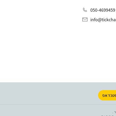
050-4699459
info@tickchak
טנדאפ
.