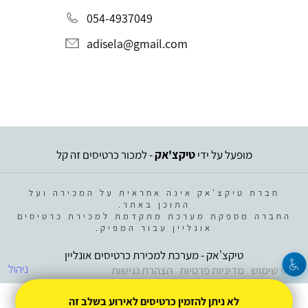
054-4937049
adisela@gmail.com
מופעל על ידי
טיקצ'אק
- למכור כרטיסים זה קל
חברת טיקצ'אק אינה אחראית על המכירה ועל
התוכן באתר.
החברה מספקת מערכת מתקדמת למכירת כרטיסים
אונליין עבור המפיק.
טיקצ'אק - מערכת למכירת כרטיסים אונליין
ניהול
תנאי שימוש
מדיניות פרטיות
הצהרת נגישות
לא ניתן להזמין כרטיסים לאירוע בשלב זה