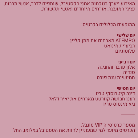
האירוע ייערך בנוכחות אמני הפסטיבל, שותפים לדרך, אנשי תרבות,
נציגי המועצה, אורחים מיוחדים ואנשי תקשורת.
המופעים הכלולים בכרטיס:
יום שלישי
ATEMPO מארחים את מתן קליין
רביעיית מינואט
פלוטוניום
יום רביעי
אלון פרבר והחגיגה
סנדיה
חמישיית ענת פורט
יום חמישי
דינה קיטרוסקי טריו
רענן חבושה קוורטט מארחים את יאיר דלאל
גיא מינטוס טריו
⸻
מספר כרטיסי ה־VIP מוגבל.
הכרטיס מיועד למי שמעוניין לחוות את הפסטיבל במלואו, החל