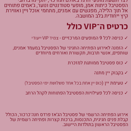
לצד תשעת מופעי הדגל באולם המרכזי, יתקיימו ברחבי
הפסטיבל כיתות אמן, מופעי סטודנטים ונוער, ג׳אמים פתוחים
אל תוך הלילה, מפגשים עם אמנים, מתחמי אוכל ויין ואווירת
קיץ ייחודית בלב המושבה.
כרטיס ה־VIP כולל
✓ כניסה לכל 9 המופעים המרכזיים -
צמיד VIP ייעודי
✓ ה
זמנה לאירוע הפתיחה החגיגי של הפסטיבל במעמד אמנים,
שותפים, אנשי תרבות, תקשורת ואורחים מיוחדים
✓ כוס פסטיבל ממותגת למזכרת
✓ בקבוק יין מתנה
✓ טעימת יין (
כוס יין אחת בכל אחד משלושת ימי הפסטיבל)
✓ כניסה לכל פעילויות הפסטיבל הפתוחות לקהל הרחב
אירוע הפתיחה הרשמי של פסטיבל הג׳אז פרדס חנה־כרכור, הכולל
קבלת פנים חגיגית, התכנסות, ברכות קצרות ופתיחה רשמית של
הפסטיבל הראשון בתולדות היישוב.