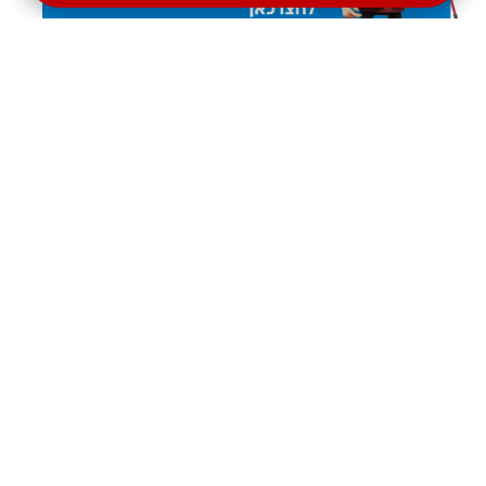
הסדרי נגישות בנק הפועלים
לשאלות כלליות בנושא נגישות ניתן לפנות למייל
mailbox.negishut@poalim.co.il