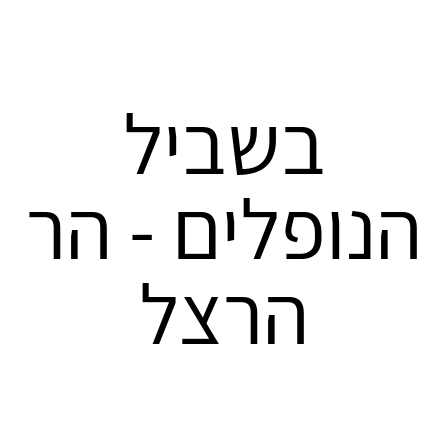
בשביל
הנופלים - הר
הרצל