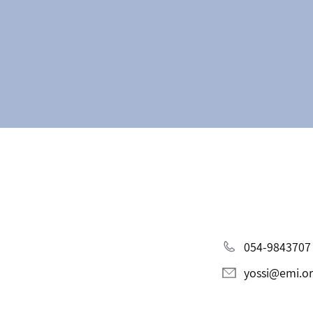
054-9843707
yossi@emi.org