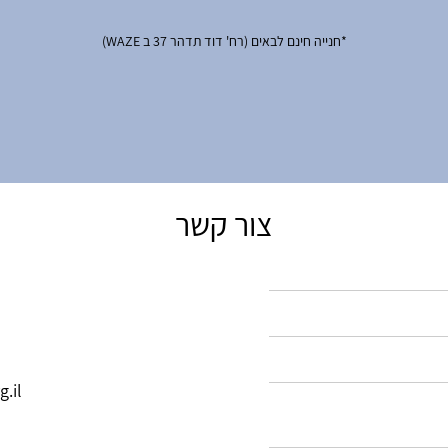
*חנייה חינם לבאים (רח' דוד תדהר 37 ב WAZE)
צור קשר
.il