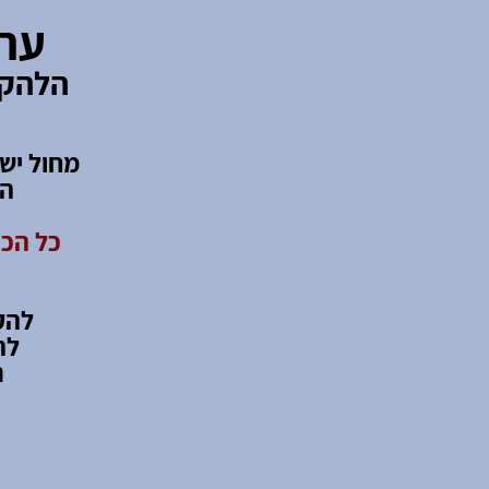
ערב
הלהקו
המ
כל הכנ
להק
לה
ר