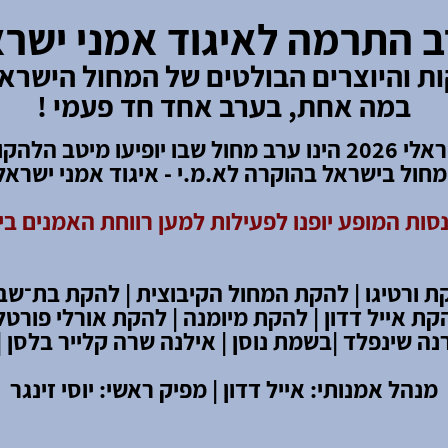
 התרמה לאיגוד אמני ישר
ת והיוצרים הבולטים של המחול הישראל
במה אחת, בערב אחד חד פעמי !
מחול ישראלי 2026 הינו ערב מחול שבו יופיעו מיטב הלה
חול בישראל בהוקרה לא.מ.י - איגוד אמני ישראל
סות המופע יופנו לפעילות למען רווחת האמנים ב
ת ורטיגו | להקת המחול הקיבוצית |
להקת בת
־
שבע
קת אייל דדון | להקת מיומנה | להקת אורלי פורטל 
נה שינפלד |
בשמת נוסן | אילנה שרה קלייר בלסן |
מנהל אמנותי: אייל דדון | מפיק ראשי: יוסי זינגר