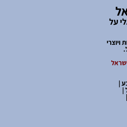
אל
י על
קות ויוצרי
.
ישראל
 |
|