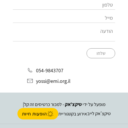
שלחו
054-9843707
yossi@emi.org.il
מופעל על ידי
טיקצ'אק
- למכור כרטיסים זה קל
|
טיקצ'אק לייב
אירוע בקטגוריית
הופעות חיות