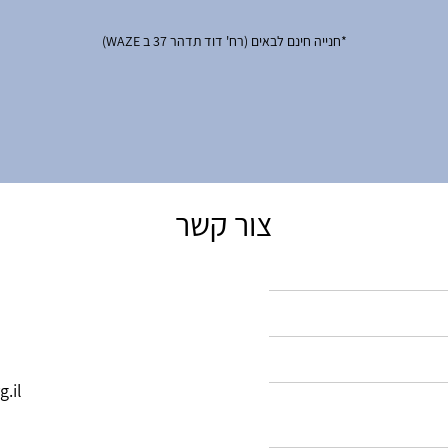
*חנייה חינם לבאים (רח' דוד תדהר 37 ב WAZE)
צור קשר
.il