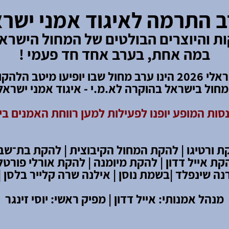
 התרמה לאיגוד אמני ישר
ת והיוצרים הבולטים של המחול הישראל
במה אחת, בערב אחד חד פעמי !
מחול ישראלי 2026 הינו ערב מחול שבו יופיעו מיטב הלה
חול בישראל בהוקרה לא.מ.י - איגוד אמני ישראל
סות המופע יופנו לפעילות למען רווחת האמנים ב
ת ורטיגו | להקת המחול הקיבוצית |
להקת בת
־
שבע
קת אייל דדון | להקת מיומנה | להקת אורלי פורטל 
נה שינפלד |
בשמת נוסן | אילנה שרה קלייר בלסן |
מנהל אמנותי: אייל דדון | מפיק ראשי: יוסי זינגר