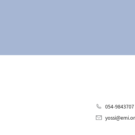
054-9843707
yossi@emi.org