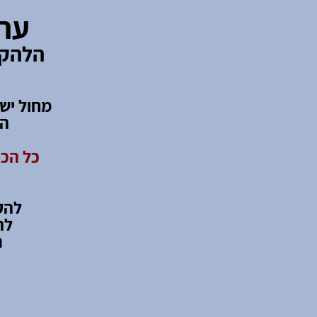
ערב
הלהקו
המ
כל הכנ
להק
לה
ר