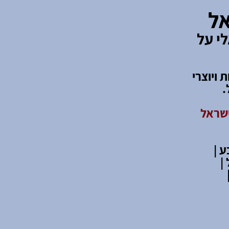
אל
י על
קות ויוצרי
.
ישראל
 |
|