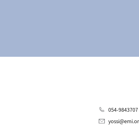
054-9843707
yossi@emi.org