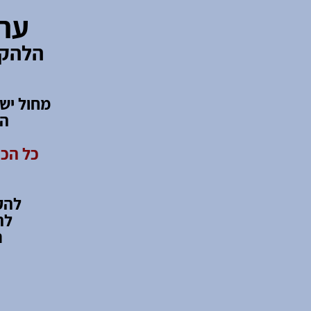
ערב
הלהקו
המ
כל הכנ
להק
לה
ר