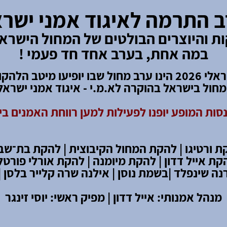
 התרמה לאיגוד אמני ישר
ת והיוצרים הבולטים של המחול הישראל
במה אחת, בערב אחד חד פעמי !
מחול ישראלי 2026 הינו ערב מחול שבו יופיעו מיטב הלה
חול בישראל בהוקרה לא.מ.י - איגוד אמני ישראל
סות המופע יופנו לפעילות למען רווחת האמנים ב
ת ורטיגו | להקת המחול הקיבוצית |
להקת בת
־
שבע
קת אייל דדון | להקת מיומנה | להקת אורלי פורטל 
נה שינפלד |
בשמת נוסן | אילנה שרה קלייר בלסן |
מנהל אמנותי: אייל דדון | מפיק ראשי: יוסי זינגר