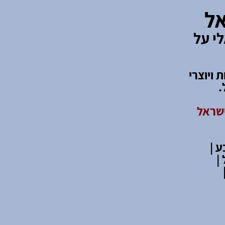
אל
י על
קות ויוצרי
.
ישראל
 |
|