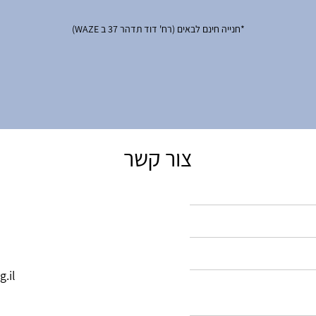
*חנייה חינם לבאים (רח' דוד תדהר 37 ב WAZE)
צור קשר
.il