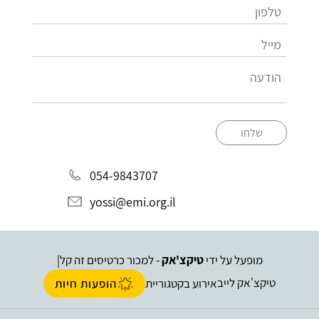
שלחו
054-9843707
yossi@emi.org.il
מופעל על ידי
טיקצ'אק
- למכור כרטיסים זה קל
|
טיקצ'אק לייב
אירוע בקטגוריית
הופעות חיות