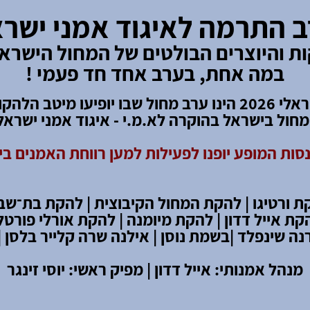
 התרמה לאיגוד אמני ישר
ת והיוצרים הבולטים של המחול הישראל
במה אחת, בערב אחד חד פעמי !
מחול ישראלי 2026 הינו ערב מחול שבו יופיעו מיטב הלה
חול בישראל בהוקרה לא.מ.י - איגוד אמני ישראל
סות המופע יופנו לפעילות למען רווחת האמנים ב
ת ורטיגו | להקת המחול הקיבוצית |
להקת בת
־
שבע
קת אייל דדון | להקת מיומנה | להקת אורלי פורטל 
נה שינפלד |
בשמת נוסן | אילנה שרה קלייר בלסן |
מנהל אמנותי: אייל דדון | מפיק ראשי: יוסי זינגר