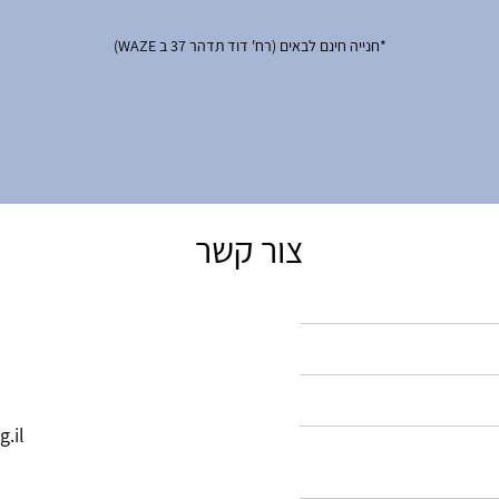
*חנייה חינם לבאים (רח' דוד תדהר 37 ב WAZE)
צור קשר
.il