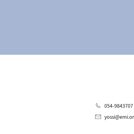
054-9843707
yossi@emi.org