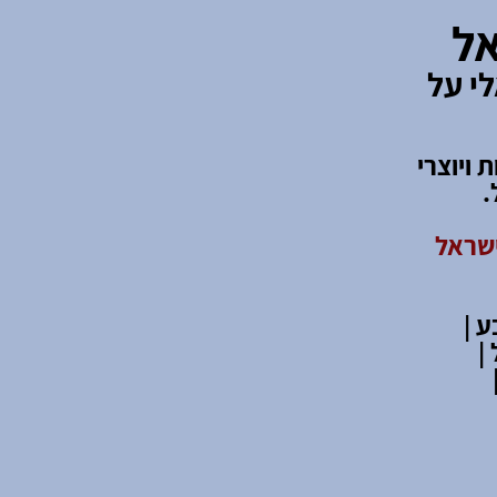
אל
י על
קות ויוצרי
.
ישראל
 |
|