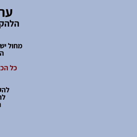
ערב
הלהקו
המ
כל הכנ
להק
לה
ר