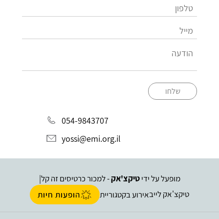
שלחו
054-9843707
yossi@emi.org.il
מופעל על ידי
טיקצ'אק
- למכור כרטיסים זה קל
|
טיקצ'אק לייב
אירוע בקטגוריית
הופעות חיות