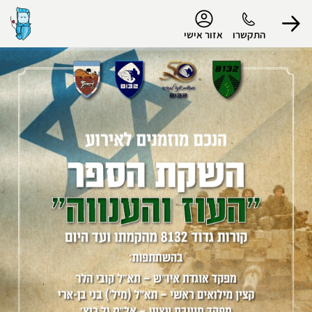
נגישות
התקשרו
אזור אישי
הפרופיל שלי
התנתק