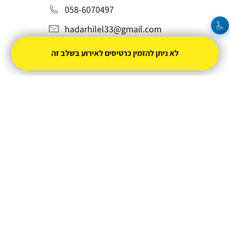
058-6070497
hadarhilel33@gmail.com
לא ניתן להזמין כרטיסים לאירוע בשלב זה
מופעל על ידי
טיקצ'אק
- למכור כרטיסים זה קל
חברת טיקצ'אק אינה אחראית על המכירה ועל
התוכן באתר.
החברה מספקת מערכת מתקדמת למכירת כרטיסים
אונליין עבור המפיק.
טיקצ'אק - מערכת למכירת כרטיסים אונליין
ניהול
תנאי שימוש
מדיניות פרטיות
הצהרת נגישות