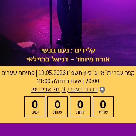
קפה עברי ת״א
|
ג' סיון תשפ"ו
19.05.2026 | פתיחת שערים
20:00 | שעת התחלה 21:00
הגדוד העברי, 8, תל אביב-יפו
0
0
0
0
שניות
דקות
שעות
ימים