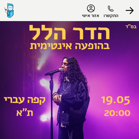
נגישות
התקשרו
אזור אישי
הפרופיל שלי
התנתק