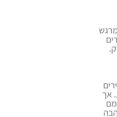
מרגש
ים
ק.
צעירים
 אך
מם
הבה