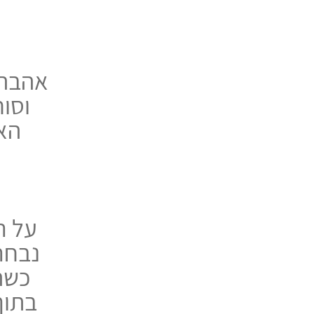
אהבה 
וסו
האה
נבחר
כשה
בתוך