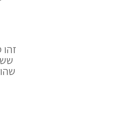
זהו 
ששי
שהופ