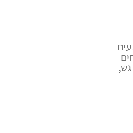
עים
ים
גש,