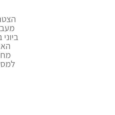
הצטרפ
ביוני 
האה
מחד
למסע