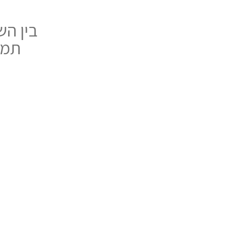
בין הש
תמר