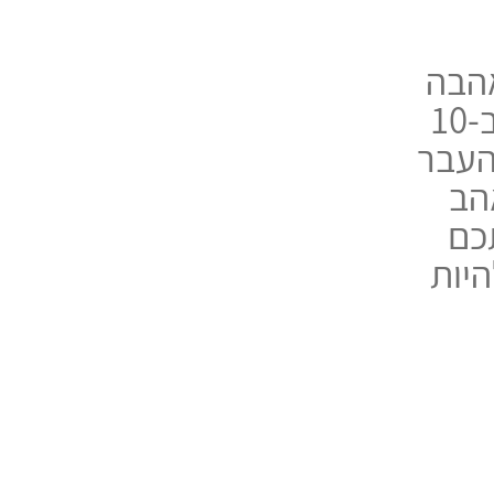
אהבה
מעבר לשחקים" - מחזה מרגש שיתקיים ב-10
 העבר
הב
כם
יות