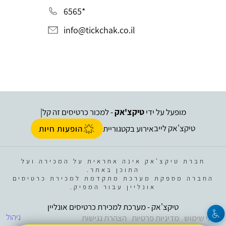
*6565
info@tickchak.co.il
מופעל על ידי
טיקצ'אק
- למכור כרטיסים זה קל
|
טיקצ'אק לייב
אירוע בקטגוריית
הופעות חיות
חברת טיקצ'אק אינה אחראית על המכירה ועל
התוכן באתר.
החברה מספקת מערכת מתקדמת למכירת כרטיסים
אונליין עבור המפיק.
טיקצ'אק - מערכת למכירת כרטיסים אונליין
ניהול
תנאי שימוש
מדיניות פרטיות
הצהרת נגישות