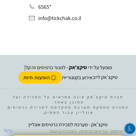
*6565
info@tickchak.co.il
מופעל על ידי
טיקצ'אק
- למכור כרטיסים זה קל
|
טיקצ'אק לייב
אירוע בקטגוריית
הופעות חיות
חברת טיקצ'אק אינה אחראית על המכירה ועל
התוכן באתר.
החברה מספקת מערכת מתקדמת למכירת כרטיסים
אונליין עבור המפיק.
טיקצ'אק - מערכת למכירת כרטיסים אונליין
ניהול
תנאי שימוש
מדיניות פרטיות
הצהרת נגישות