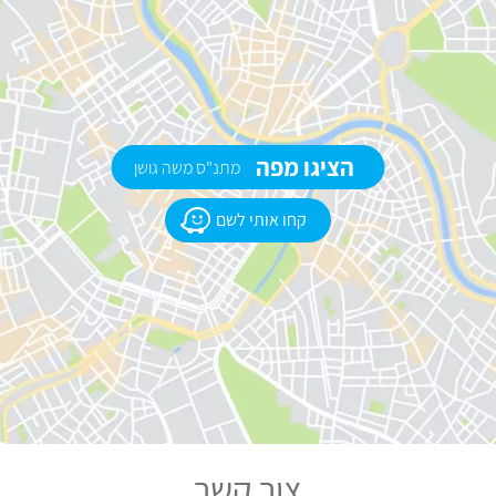
הציגו מפה
מתנ"ס משה גושן
קחו אותי לשם
צור קשר