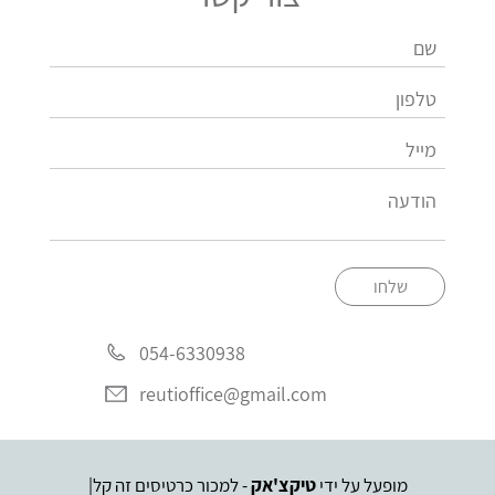
שלחו
054-6330938
reutioffice@gmail.com
מופעל על ידי
טיקצ'אק
- למכור כרטיסים זה קל
|