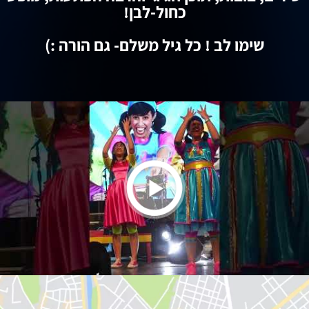
כחול-לבן!
שימו לב ! כל גיל משלם- גם הורה :)