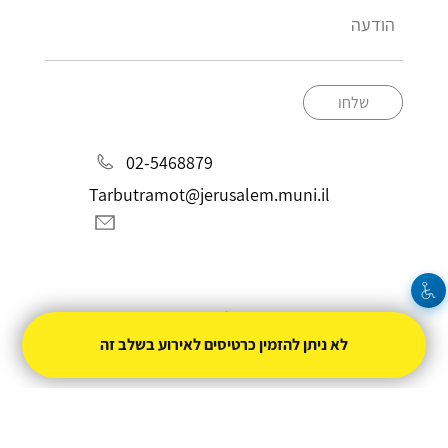
שלחו
02-5468879
Tarbutramot@jerusalem.muni.il
לא ניתן להזמין כרטיסים לאירוע בשלב זה