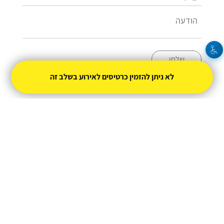
שלחו
לא ניתן להזמין כרטיסים לאירוע בשלב זה
054-6800355
rani@radar-p.com
מופעל על ידי
טיקצ'אק
- למכור כרטיסים זה קל
חברת טיקצ'אק אינה אחראית על המכירה ועל