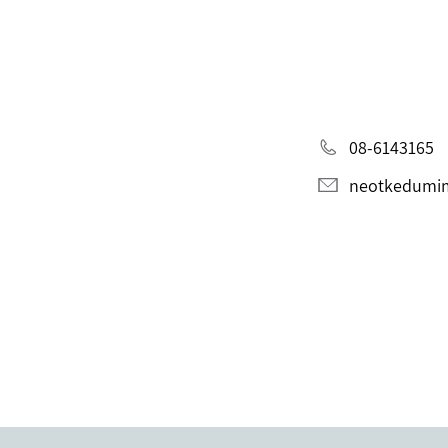
08-6143165
neotkedumi