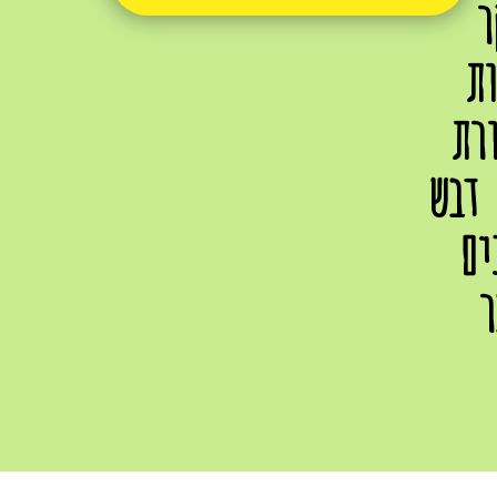
ר
ות
רת
 דבש
ים
ר