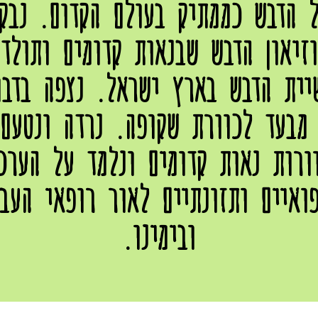
 הדבש כממתיק בעולם הקדום. נבק
זיאון הדבש שבנאות קדומים ותולד
יית הדבש בארץ ישראל. נצפה בדבו
מבעד לכוורת שקופה. נרדה ונטעם
ורות נאות קדומים ונלמד על הערכ
ואיים ותזונתיים לאור רופאי העב
ובימינו.