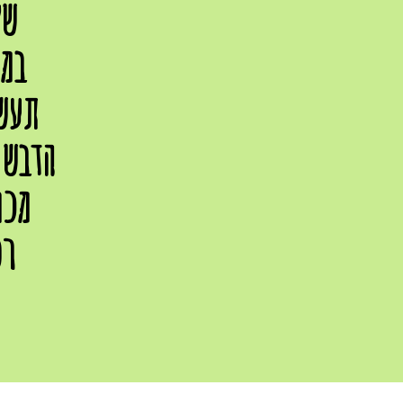
של
במו
תעש
הדבש 
מכו
רפ