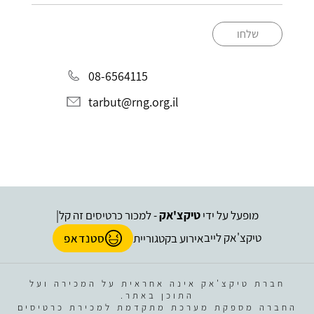
שלחו
08-6564115
tarbut@rng.org.il
מופעל על ידי
טיקצ'אק
- למכור כרטיסים זה קל
|
טיקצ'אק לייב
אירוע בקטגוריית
סטנדאפ
חברת טיקצ'אק אינה אחראית על המכירה ועל
התוכן באתר.
החברה מספקת מערכת מתקדמת למכירת כרטיסים