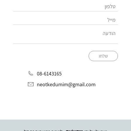
שלחו
08-6143165
neotkedumim@gmail.com