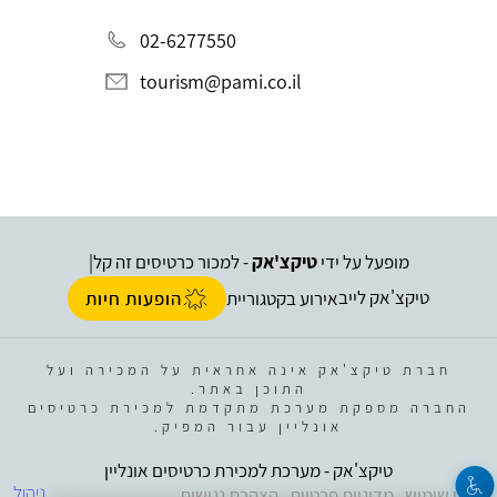
02-6277550
tourism@pami.co.il
מופעל על ידי
טיקצ'אק
- למכור כרטיסים זה קל
|
טיקצ'אק לייב
אירוע בקטגוריית
הופעות חיות
חברת טיקצ'אק אינה אחראית על המכירה ועל
התוכן באתר.
החברה מספקת מערכת מתקדמת למכירת כרטיסים
אונליין עבור המפיק.
טיקצ'אק - מערכת למכירת כרטיסים אונליין
ניהול
תנאי שימוש
מדיניות פרטיות
הצהרת נגישות