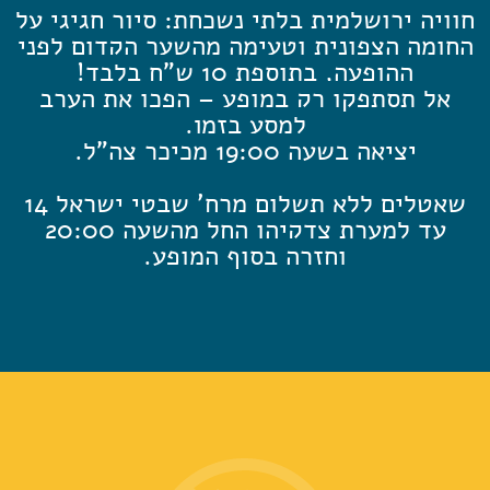
חוויה ירושלמית בלתי נשכחת: סיור חגיגי על
החומה הצפונית וטעימה מהשער הקדום לפני
ההופעה, בתוספת 10 ש"ח בלבד!
אל תסתפקו רק במופע – הפכו את הערב
למסע בזמן.
יציאה בשעה 19:00 מכיכר צה"ל.
שאטלים ללא תשלום מרח' שבטי ישראל 14
עד למערת צדקיהו החל מהשעה 20:00
וחזרה בסוף המופע.