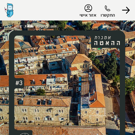
נגישות
התקשרו
אזור אישי
הפרופיל שלי
התנתק