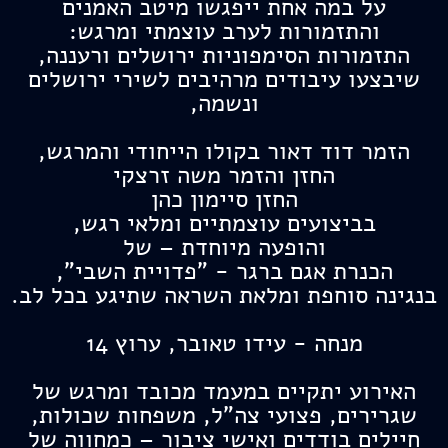
על במה אחת ייפגשו מיטב האמנים
והתזמורות לערב עוצמתי ומרגש:
התזמורות הסימפוניות ירושלים ורעננה,
שיבצעו עיבודים מרהיבים לשירי ירושלים
ונשמה,
הזמר דוד דאור בקולו הייחודי והמרגש,
החזן והזמר משה זרצקי
החזן סיימון כהן
בביצועים עוצמתיים ומלאי רגש,
והופעה מיוחדת – של
הכנרת אגם ברגר - "פדויית השבי",
בנגינה סוחפת ומלאת השראה שתיגע בכל לב.
מנחה - עידו טאובר, ערוץ 14
האירוע יתקיים במעמד מכובד ומרגש של
שגרירים, פצועי צה"ל, משפחות שכולות,
חיילים בודדים ואישי ציבור – כמחווה של