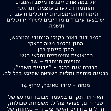
על במה אחת ייפגשו מיטב האמנים
והתזמורות לערב עוצמתי ומרגש:
התזמורות הסימפוניות ירושלים ורעננה,
שיבצעו עיבודים מרהיבים לשירי ירושלים
ונשמה,
הזמר דוד דאור בקולו הייחודי והמרגש,
החזן והזמר משה זרצקי
החזן סיימון כהן
בביצועים עוצמתיים ומלאי רגש,
והופעה מיוחדת – של
הכנרת אגם ברגר - "פדויית השבי",
בנגינה סוחפת ומלאת השראה שתיגע בכל לב.
מנחה - עידו טאובר, ערוץ 14
האירוע יתקיים במעמד מכובד ומרגש של
שגרירים, פצועי צה"ל, משפחות שכולות,
חיילים בודדים ואישי ציבור – כמחווה של