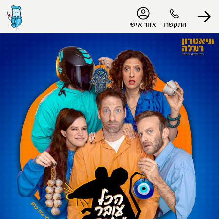
נגישות
התקשרו
אזור אישי
הפרופיל שלי
התנתק