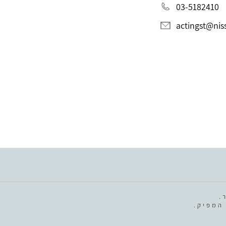
03-5182410
actingst@niss
.
המפיק.