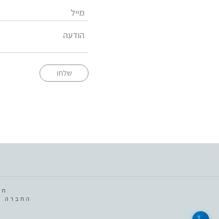
שלחו
חב
החברה מ