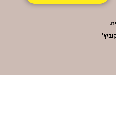
ם.
וביץ'