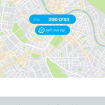
הציגו מפה
גגרין
קחו אותי לשם