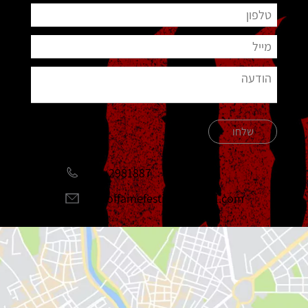
שלחו
051-2981887
halloffamefestival@gmail.com