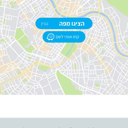
הציגו מפה
גגרין
קחו אותי לשם