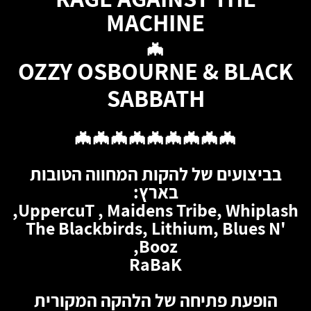
MACHINE
🦇
OZZY OSBOURNE & BLACK
SABBATH
🦇🦇🦇🦇🦇🦇🦇🦇🦇
בביצועים של להקות המחווה הטובות
בארץ:
UppercuT , Maidens Tribe, Whiplash,
The Blackbirds, Lithium, Blues N'
Booz,
RaBaK
הופעת פתיחה של הלהקה המקורית