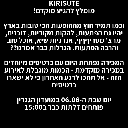
KIRISUTE
מומלץ להגיע מוקדם!
וכמו תמיד חוץ מההופעות הכי טובות בארץ
יהיו גם הפתעות, להקות מקוריות, דוכנים,
מרצ' מטריףףף, אנרגיות שיא, אוכל טוב
והרבה הפתעות. הגרלות כבר אמרנו??
המכירה נפתחת היום עם כרטיסים מיוחדים
במכירה מוקדמת - הכמות מוגבלת לאירוע
הזה - אל תחכו לרגע האחרון כי לא ישארו
כרטיסים
יום שבת ה-06.06 במועדון הגגרין
פותחים דלתות כבר ב15:00
🦇
🦇
🦇
🦇
🦇
🦇
🦇
🦇
🦇