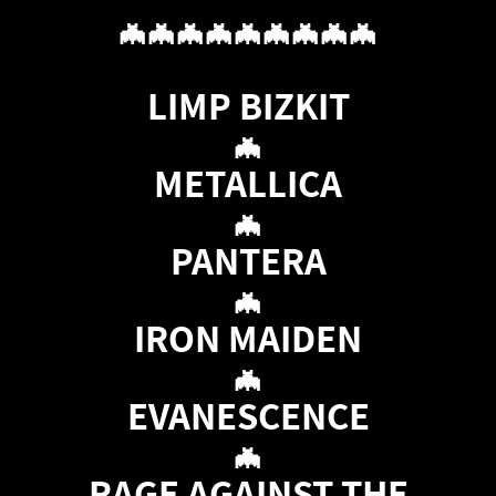
🦇🦇🦇🦇🦇🦇🦇🦇🦇
LIMP BIZKIT
🦇
METALLICA
🦇
PANTERA
🦇
IRON MAIDEN
🦇
EVANESCENCE
🦇
RAGE AGAINST THE