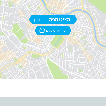
הציגו מפה
גגרין
קחו אותי לשם