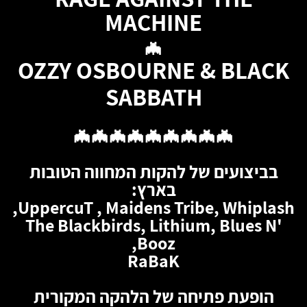
MACHINE
🦇
OZZY OSBOURNE & BLACK
SABBATH
🦇🦇🦇🦇🦇🦇🦇🦇🦇
בביצועים של להקות המחווה הטובות
בארץ:
UppercuT , Maidens Tribe, Whiplash,
The Blackbirds, Lithium, Blues N'
Booz,
RaBaK
הופעת פתיחה של הלהקה המקורית