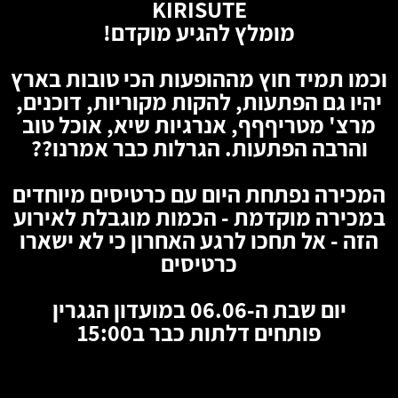
KIRISUTE
מומלץ להגיע מוקדם!
וכמו תמיד חוץ מההופעות הכי טובות בארץ
יהיו גם הפתעות, להקות מקוריות, דוכנים,
מרצ' מטריףףף, אנרגיות שיא, אוכל טוב
והרבה הפתעות. הגרלות כבר אמרנו??
המכירה נפתחת היום עם כרטיסים מיוחדים
במכירה מוקדמת - הכמות מוגבלת לאירוע
הזה - אל תחכו לרגע האחרון כי לא ישארו
כרטיסים
יום שבת ה-06.06 במועדון הגגרין
פותחים דלתות כבר ב15:00
🦇
🦇
🦇
🦇
🦇
🦇
🦇
🦇
🦇