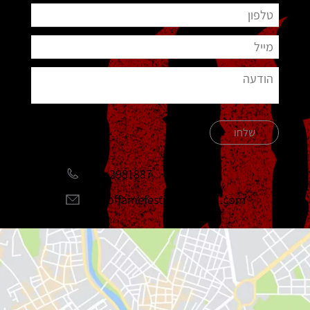
שלחו
051-2981887
halloffamefestival@gmail.com