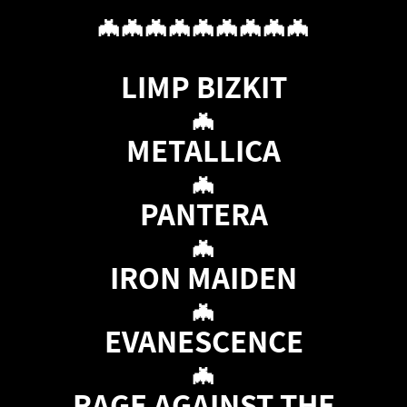
🦇🦇🦇🦇🦇🦇🦇🦇🦇
LIMP BIZKIT
🦇
METALLICA
🦇
PANTERA
🦇
IRON MAIDEN
🦇
EVANESCENCE
🦇
RAGE AGAINST THE