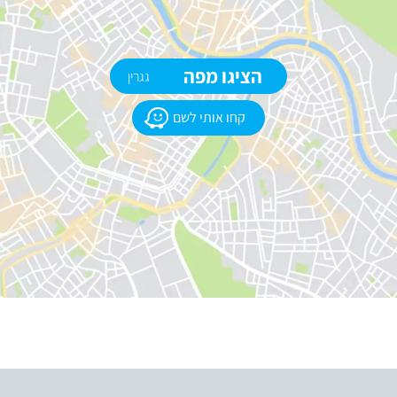
הציגו מפה
גגרין
קחו אותי לשם