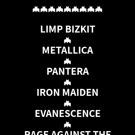
🦇🦇🦇🦇🦇🦇🦇🦇🦇
LIMP BIZKIT
🦇
METALLICA
🦇
PANTERA
🦇
IRON MAIDEN
🦇
EVANESCENCE
🦇
RAGE AGAINST THE