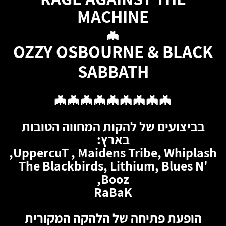
MACHINE
🦇
OZZY OSBOURNE & BLACK
SABBATH
🦇🦇🦇🦇🦇🦇🦇🦇🦇
בביצועים של להקות המחווה הטובות
בארץ:
UppercuT , Maidens Tribe, Whiplash,
The Blackbirds, Lithium, Blues N'
Booz,
RaBaK
הופעת פתיחה של הלהקה המקורית