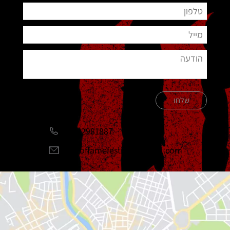
שלחו
051-2981887
halloffamefestival@gmail.com