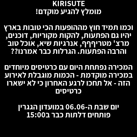
KIRISUTE
מומלץ להגיע מוקדם!
וכמו תמיד חוץ מההופעות הכי טובות בארץ
יהיו גם הפתעות, להקות מקוריות, דוכנים,
מרצ' מטריףףף, אנרגיות שיא, אוכל טוב
והרבה הפתעות. הגרלות כבר אמרנו??
המכירה נפתחת היום עם כרטיסים מיוחדים
במכירה מוקדמת - הכמות מוגבלת לאירוע
הזה - אל תחכו לרגע האחרון כי לא ישארו
כרטיסים
יום שבת ה-06.06 במועדון הגגרין
פותחים דלתות כבר ב15:00
🦇
🦇
🦇
🦇
🦇
🦇
🦇
🦇
🦇