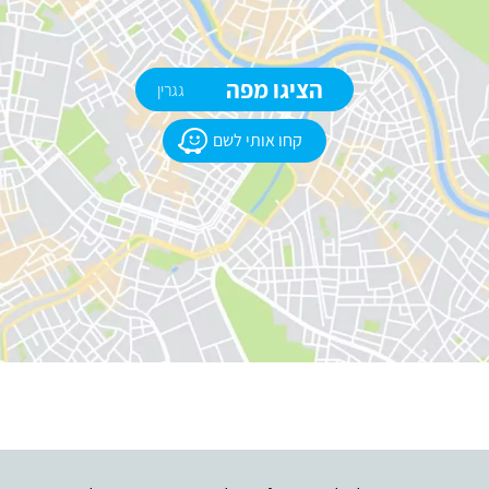
הציגו מפה
גגרין
קחו אותי לשם