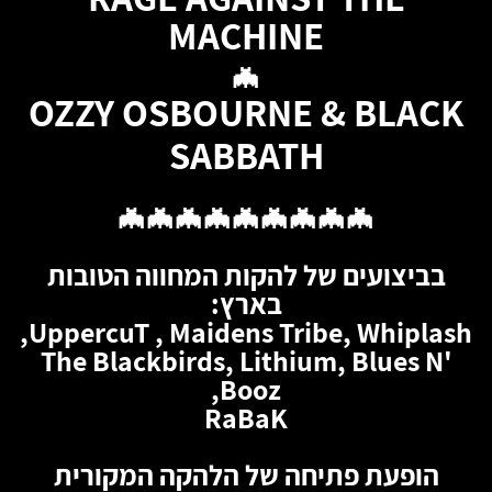
MACHINE
🦇
OZZY OSBOURNE & BLACK
SABBATH
🦇🦇🦇🦇🦇🦇🦇🦇🦇
בביצועים של להקות המחווה הטובות
בארץ:
UppercuT , Maidens Tribe, Whiplash,
The Blackbirds, Lithium, Blues N'
Booz,
RaBaK
הופעת פתיחה של הלהקה המקורית