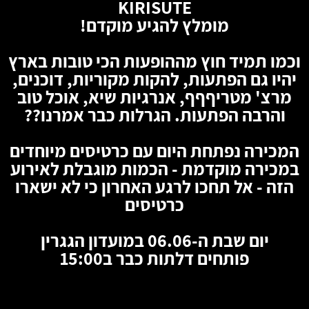
KIRISUTE
מומלץ להגיע מוקדם!
וכמו תמיד חוץ מההופעות הכי טובות בארץ
יהיו גם הפתעות, להקות מקוריות, דוכנים,
מרצ' מטריףףף, אנרגיות שיא, אוכל טוב
והרבה הפתעות. הגרלות כבר אמרנו??
המכירה נפתחת היום עם כרטיסים מיוחדים
במכירה מוקדמת - הכמות מוגבלת לאירוע
הזה - אל תחכו לרגע האחרון כי לא ישארו
כרטיסים
יום שבת ה-06.06 במועדון הגגרין
פותחים דלתות כבר ב15:00
🦇
🦇
🦇
🦇
🦇
🦇
🦇
🦇
🦇