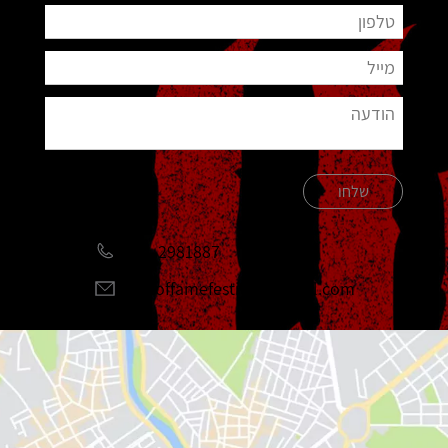
שלחו
051-2981887
halloffamefestival@gmail.com