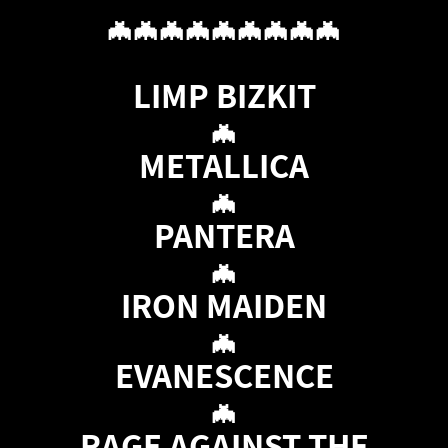
🦇🦇🦇🦇🦇🦇🦇🦇🦇
LIMP BIZKIT
🦇
METALLICA
🦇
PANTERA
🦇
IRON MAIDEN
🦇
EVANESCENCE
🦇
RAGE AGAINST THE