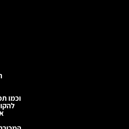
ה
וכמו תמ
להקות
או
המכירה 