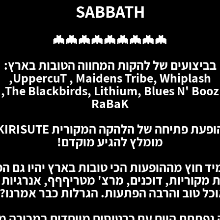
SABBATH
🦇🦇🦇🦇🦇🦇🦇🦇🦇
בביצועים של להקות המחווה הטובות בארץ:
UppercuT , Maidens Tribe, Whiplash,
The Blackbirds, Lithium, Blues N' Booz,
RaBaK
ופעת פתיחה של הלהקה המקורית KIRISUTE
מומלץ להגיע מוקדם!
יד חוץ מההופעות הכי טובות בארץ יהיו גם ה
 מקוריות, דוכנים, מרצ' מטריףףף, אנרגיות 
כל טוב והרבה הפתעות. הגרלות כבר אמרנו?
נפתחת היום עם כרטיסים מיוחדים במכירה 