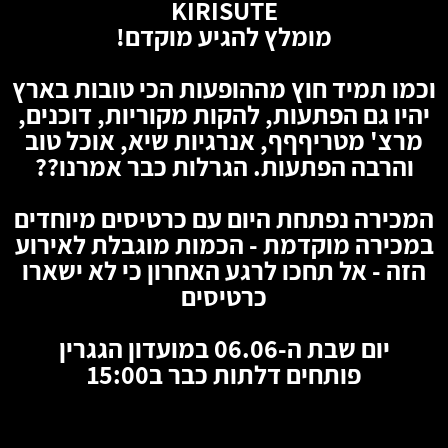
KIRISUTE
מומלץ להגיע מוקדם!
וכמו תמיד חוץ מההופעות הכי טובות בארץ
יהיו גם הפתעות, להקות מקוריות, דוכנים,
מרצ' מטריףףף, אנרגיות שיא, אוכל טוב
והרבה הפתעות. הגרלות כבר אמרנו??
המכירה נפתחת היום עם כרטיסים מיוחדים
במכירה מוקדמת - הכמות מוגבלת לאירוע
הזה - אל תחכו לרגע האחרון כי לא ישארו
כרטיסים
יום שבת ה-06.06 במועדון הגגרין
פותחים דלתות כבר ב15:00
🦇
🦇
🦇
🦇
🦇
🦇
🦇
🦇
🦇