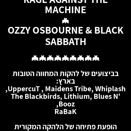
MACHINE
🦇
OZZY OSBOURNE & BLACK
SABBATH
🦇🦇🦇🦇🦇🦇🦇🦇🦇
בביצועים של להקות המחווה הטובות
בארץ:
UppercuT , Maidens Tribe, Whiplash,
The Blackbirds, Lithium, Blues N'
Booz,
RaBaK
הופעת פתיחה של הלהקה המקורית