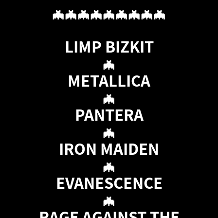
🦇🦇🦇🦇🦇🦇🦇🦇🦇
LIMP BIZKIT
🦇
METALLICA
🦇
PANTERA
🦇
IRON MAIDEN
🦇
EVANESCENCE
🦇
RAGE AGAINST THE