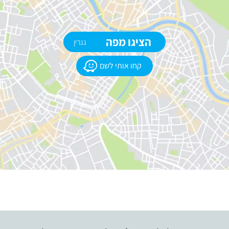
הציגו מפה
גגרין
קחו אותי לשם