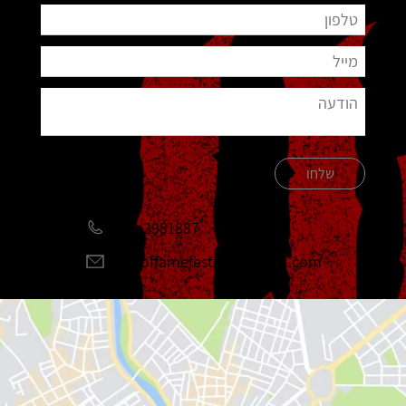
שלחו
051-2981887
halloffamefestival@gmail.com