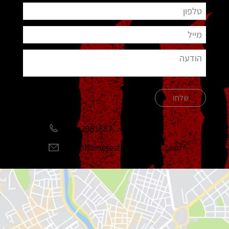
שלחו
051-2981887
halloffamefestival@gmail.com