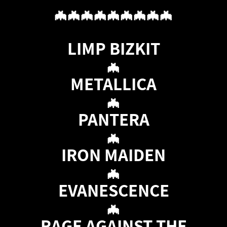
🦇🦇🦇🦇🦇🦇🦇🦇🦇
LIMP BIZKIT
🦇
METALLICA
🦇
PANTERA
🦇
IRON MAIDEN
🦇
EVANESCENCE
🦇
RAGE AGAINST THE