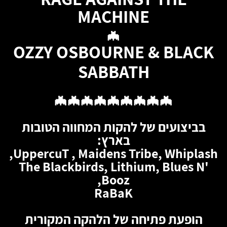
MACHINE
🦇
OZZY OSBOURNE & BLACK
SABBATH
🦇🦇🦇🦇🦇🦇🦇🦇🦇
בביצועים של להקות המחווה הטובות
בארץ:
UppercuT , Maidens Tribe, Whiplash,
The Blackbirds, Lithium, Blues N'
Booz,
RaBaK
הופעת פתיחה של הלהקה המקורית