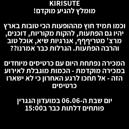
KIRISUTE
מומלץ להגיע מוקדם!
וכמו תמיד חוץ מההופעות הכי טובות בארץ
יהיו גם הפתעות, להקות מקוריות, דוכנים,
מרצ' מטריףףף, אנרגיות שיא, אוכל טוב
והרבה הפתעות. הגרלות כבר אמרנו??
המכירה נפתחת היום עם כרטיסים מיוחדים
במכירה מוקדמת - הכמות מוגבלת לאירוע
הזה - אל תחכו לרגע האחרון כי לא ישארו
כרטיסים
יום שבת ה-06.06 במועדון הגגרין
פותחים דלתות כבר ב15:00
🦇
🦇
🦇
🦇
🦇
🦇
🦇
🦇
🦇