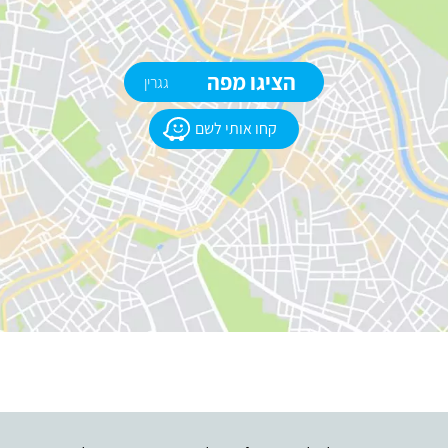
הציגו מפה
גגרין
קחו אותי לשם