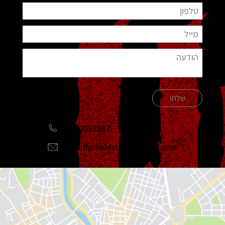
שלחו
051-2981887
halloffamefestival@gmail.com