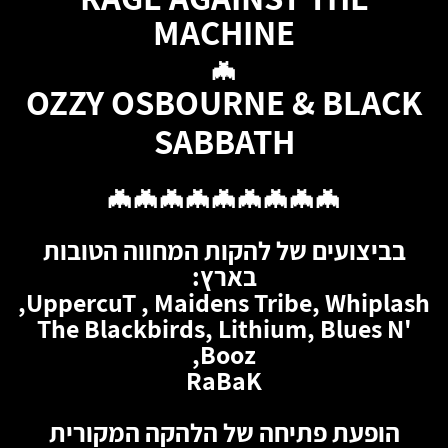
MACHINE
🦇
OZZY OSBOURNE & BLACK
SABBATH
🦇🦇🦇🦇🦇🦇🦇🦇🦇
בביצועים של להקות המחווה הטובות
בארץ:
UppercuT , Maidens Tribe, Whiplash,
The Blackbirds, Lithium, Blues N'
Booz,
RaBaK
הופעת פתיחה של הלהקה המקורית