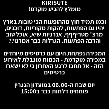
KIRISUTE
מומלץ להגיע מוקדם!
וכמו תמיד חוץ מההופעות הכי טובות בארץ
יהיו גם הפתעות, להקות מקוריות, דוכנים,
מרצ' מטריףףף, אנרגיות שיא, אוכל טוב
והרבה הפתעות. הגרלות כבר אמרנו??
המכירה נפתחת היום עם כרטיסים מיוחדים
במכירה מוקדמת - הכמות מוגבלת לאירוע
הזה - אל תחכו לרגע האחרון כי לא ישארו
כרטיסים
יום שבת ה-06.06 במועדון הגגרין
פותחים דלתות כבר ב15:00
🦇
🦇
🦇
🦇
🦇
🦇
🦇
🦇
🦇