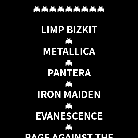
🦇🦇🦇🦇🦇🦇🦇🦇🦇
LIMP BIZKIT
🦇
METALLICA
🦇
PANTERA
🦇
IRON MAIDEN
🦇
EVANESCENCE
🦇
RAGE AGAINST THE