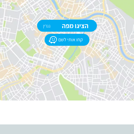
הציגו מפה
גגרין
קחו אותי לשם