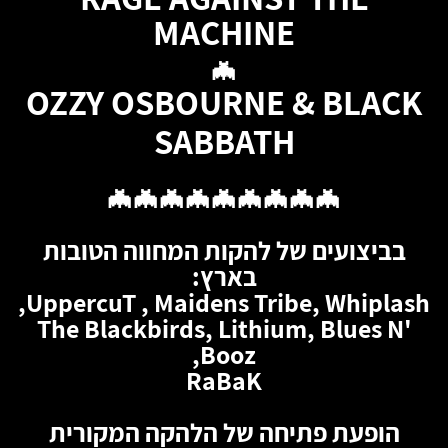
MACHINE
🦇
OZZY OSBOURNE & BLACK
SABBATH
🦇🦇🦇🦇🦇🦇🦇🦇🦇
בביצועים של להקות המחווה הטובות
בארץ:
UppercuT , Maidens Tribe, Whiplash,
The Blackbirds, Lithium, Blues N'
Booz,
RaBaK
הופעת פתיחה של הלהקה המקורית