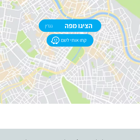
הציגו מפה
גגרין
קחו אותי לשם