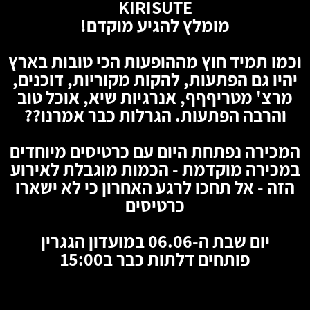
KIRISUTE
מומלץ להגיע מוקדם!
וכמו תמיד חוץ מההופעות הכי טובות בארץ
יהיו גם הפתעות, להקות מקוריות, דוכנים,
מרצ' מטריףףף, אנרגיות שיא, אוכל טוב
והרבה הפתעות. הגרלות כבר אמרנו??
המכירה נפתחת היום עם כרטיסים מיוחדים
במכירה מוקדמת - הכמות מוגבלת לאירוע
הזה - אל תחכו לרגע האחרון כי לא ישארו
כרטיסים
יום שבת ה-06.06 במועדון הגגרין
פותחים דלתות כבר ב15:00
🦇
🦇
🦇
🦇
🦇
🦇
🦇
🦇
🦇