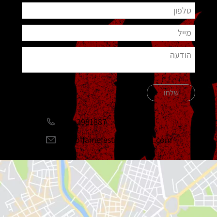
שלחו
051-2981887
halloffamefestival@gmail.com