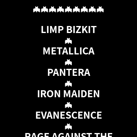
🦇🦇🦇🦇🦇🦇🦇🦇🦇
LIMP BIZKIT
🦇
METALLICA
🦇
PANTERA
🦇
IRON MAIDEN
🦇
EVANESCENCE
🦇
RAGE AGAINST THE