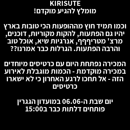
KIRISUTE
מומלץ להגיע מוקדם!
וכמו תמיד חוץ מההופעות הכי טובות בארץ
יהיו גם הפתעות, להקות מקוריות, דוכנים,
מרצ' מטריףףף, אנרגיות שיא, אוכל טוב
והרבה הפתעות. הגרלות כבר אמרנו??
המכירה נפתחת היום עם כרטיסים מיוחדים
במכירה מוקדמת - הכמות מוגבלת לאירוע
הזה - אל תחכו לרגע האחרון כי לא ישארו
כרטיסים
יום שבת ה-06.06 במועדון הגגרין
פותחים דלתות כבר ב15:00
🦇
🦇
🦇
🦇
🦇
🦇
🦇
🦇
🦇