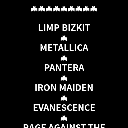
🦇🦇🦇🦇🦇🦇🦇🦇🦇
LIMP BIZKIT
🦇
METALLICA
🦇
PANTERA
🦇
IRON MAIDEN
🦇
EVANESCENCE
🦇
RAGE AGAINST THE