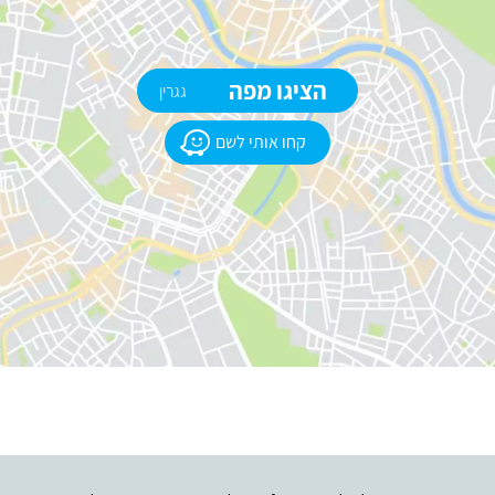
הציגו מפה
גגרין
קחו אותי לשם