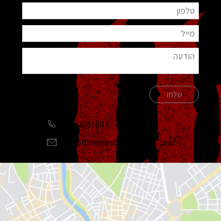
שלחו
051-2981887
halloffamefestival@gmail.com