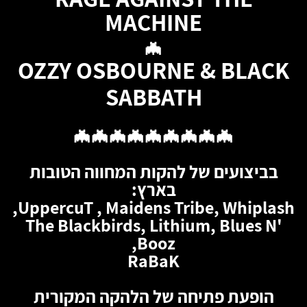
MACHINE
🦇
OZZY OSBOURNE & BLACK
SABBATH
🦇🦇🦇🦇🦇🦇🦇🦇🦇
בביצועים של להקות המחווה הטובות
בארץ:
UppercuT , Maidens Tribe, Whiplash,
The Blackbirds, Lithium, Blues N'
Booz,
RaBaK
הופעת פתיחה של הלהקה המקורית