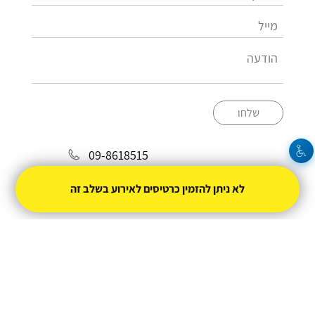
שלחו
09-8618515
info@biltiformali.org.il
לא ניתן להזמין כרטיסים לאירוע בשלב זה
מופעל על ידי
טיקצ'אק
- למכור כרטיסים זה קל