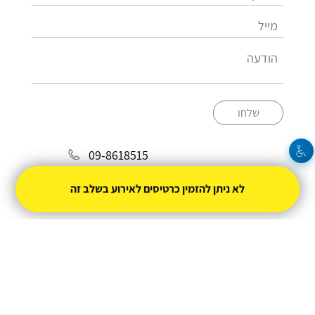
שלחו
09-8618515
info@biltiformali.org.il
לא ניתן להזמין כרטיסים לאירוע בשלב זה
מופעל על ידי
טיקצ'אק
- למכור כרטיסים זה קל