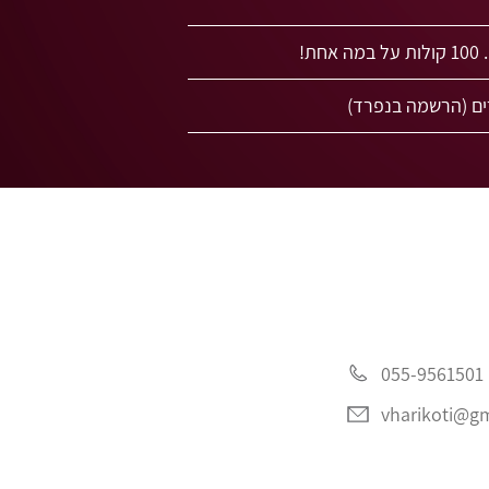
!
055-9561501
vharikoti@g