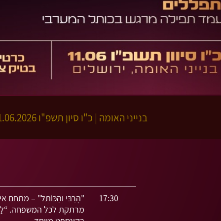
בנייני האומה
|
כ"ו סיון תשפ"ו
11.06.2026 | פתיחת שערים 16:30 | שעת התחל
17:30
"הָרַבִּי וְהַכּוֹתֶל" – 
מרתקת לכל המשפחה. “לַעֲשׂ
בקונספט מיוחד