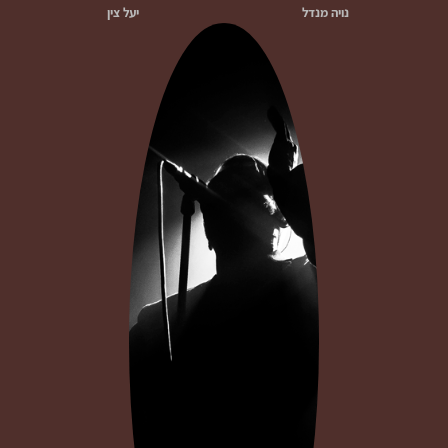
נויה מנדל
יעל צין