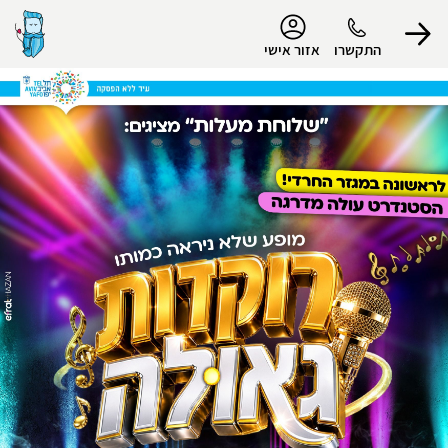
נגישות
התקשרו
אזור אישי
הפרופיל שלי
התנתק