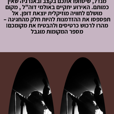
מנדל, שיסחפו אתכם בקצב ובאנרגיה שאין
כמותם. האירוע יתקיים באולמי דוה"ל , מקום
מושלם לחוויה מוזיקלית יוצאת דופן. אל
תפספסו את ההזדמנות להיות חלק מהחגיגה –
מהרו לרכוש כרטיסים ולהבטיח את מקומכם!
מספר המקומות מוגבל